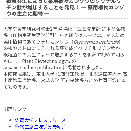
根粒共生によって薬用植物カンゾウのグリチルリ
チン酸が増加することを発見！ — 薬用植物カンゾ
ウの生産に期待 —
大学院農学研究科修士2年 草場郁子氏と農学部 鈴木章弘教
授（作物生態生理学分野）らの研究グループは、マメ科の
薬用植物であるウラルカンゾウ（
Glycyrrhiza uralensis
）
の根やストロンに含まれる薬効成分グリチルリチン酸が、
根粒菌との共生によって増加することを世界で初めて明ら
かにし、Plant Biotechnology誌の
Advance online publicationに掲載されました。
本研究成果は、東北大学 佐藤修正教授、北海道医療大学 高
上馬希重准教授、宮崎大学 明石良教授らとの共同研究によ
るものです。
関連リンク：
佐賀大学プレスリリース
作物生態生理学分野紹介