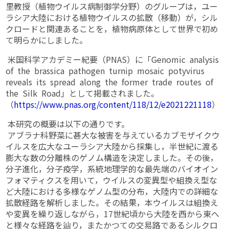
里教授（植物ウイルス病制御学分野）のグループは，ユー
ラシア大陸における植物ウイルスの拡散（移動）が，シル
クロードと関連あることを，植物病原体として世界で初め
て明らかにしました。
米国科学アカデミー紀要（PNAS）に「Genomic analysis
of the brassica pathogen turnip mosaic potyvirus
reveals its spread along the former trade routes of
the Silk Road」として掲載されました。
（
https://www.pnas.org/content/118/12/e2021221118
）
本研究の概要は以下の通りです。
アブラナ科野菜に甚大な被害を与えているカブモザイクウ
イルスを広大なユーラシア大陸から採集し，半世紀に渡る
膨大な数の分離株のゲノム構造を決定しました。その後，
分子進化，分子疫学，系統地理学的な最先端のバイオイン
フォマティクスを用いて，ウイルスの変異型や組換え型な
ど大陸における多様なゲノム型の分布，大陸内での詳細な
拡散経路を解析しました。その結果，本ウイルスは組換え
や変異を繰り返しながら，17世紀頃から大陸を西から東へ
と様々な経路を辿り，またかつての交易路であるシルクロ